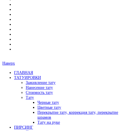
Наверх
ГЛАВНАЯ
ТАТУИРОВКИ
Заживление тату
Нанесение тату
Стоимость тату
Тату
Черные тату
Цветные тату
Перекрытие тату, коррекция тату, перекрытие
шрамов
Тату на руке
ПИРСИНГ